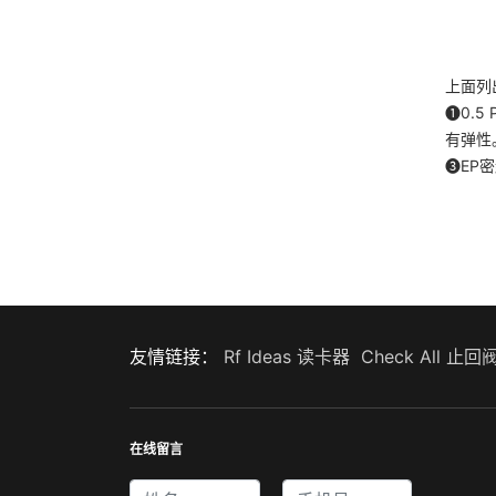
上面列
➊0.
有弹性
➌EP
友情链接：
Rf Ideas 读卡器
Check All 止回
在线留言