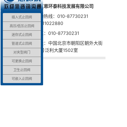
北京恩环泰科技发展有限公司
咨询热线：010-87730231
插入式止回阀
15611022880
高压/低压止回阀
传真：010-87730231
迷你式止回阀
地址：中国北京市朝阳区朝外大街
管道式止回阀
22号泛利大厦1502室
对夹型阀门
可更换止回阀
卫生止回阀
可嵌入止回阀