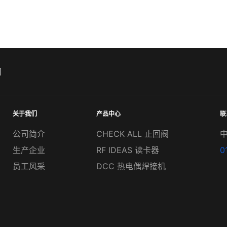
阀
关于我们
产品中心
联
公司简介
CHECK ALL 止回阀
生产企业
RF IDEAS 读卡器
0
员工风采
DCC 热电偶焊接机