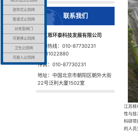
高压/低压止回阀
迷你式止回阀
联系我们
管道式止回阀
对夹型阀门
北京恩环泰科技发展有限公司
可更换止回阀
咨询热线：010-87730231
卫生止回阀
15611022880
可嵌入止回阀
传真：010-87730231
地址：中国北京市朝阳区朝外大街
22号泛利大厦1502室
江苏核
性与技
科研项
的人员