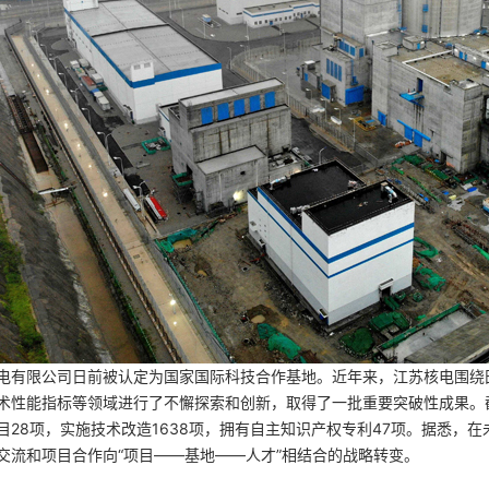
电有限公司日前被认定为国家国际科技合作基地。近年来，江苏核电围绕
术性能指标等领域进行了不懈探索和创新，取得了一批重要突破性成果。
目28项，实施技术改造1638项，拥有自主知识产权专利47项。据悉，
交流和项目合作向“项目——基地——人才”相结合的战略转变。