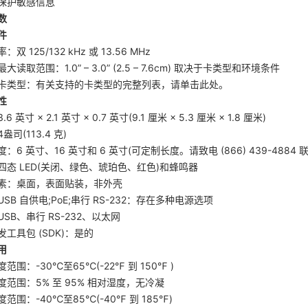
保护敏感信息
数
件
双 125/132 kHz 或 13.56 MHz
大读取范围：1.0” – 3.0” (2.5 – 7.6cm) 取决于卡类型和环境条件
卡类型：有关支持的卡类型的完整列表，请单击此处。
性
6 英寸 × 2.1 英寸 × 0.7 英寸(9.1 厘米 × 5.3 厘米 × 1.8 厘米)
盎司(113.4 克)
：6 英寸、16 英寸和 6 英寸(可定制长度。请致电 (866) 439-4884
四态 LED(关闭、绿色、琥珀色、红色)和蜂鸣器
素：桌面，表面贴装，非外壳
SB 自供电;PoE;串行 RS-232：存在多种电源选项
SB、串行 RS-232、以太网
工具包 (SDK)：是的
用
范围：-30℃至65℃(-22℉ 到 150℉ )
度范围：5% 至 95% 相对湿度，无冷凝
范围：-40℃至85℃(-40℉ 到 185℉)