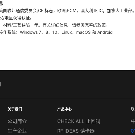
息
国联邦通信委员会;CE 标志，欧洲;RCM，澳大利亚;IC，加拿大工业部。环境
家/地区获得认证。
：材料/工艺缺陷一年。有关详细信息，请参阅完整的政策。
作系统：Windows 7、8、10、Linux、macOS 和 Android
阀
关于我们
产品中心
联
公司简介
CHECK ALL 止回阀
生产企业
RF IDEAS 读卡器
0