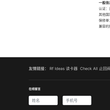
一般信
认证：美
其他国
保修单
兼容的操
友情链接：
Rf Ideas 读卡器
Check All 止回
在线留言