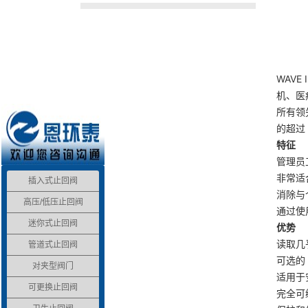
WAV
机、医
所有领
的超过
特征
管理员
非常适
插入式止回阀
消除与
高压/低压止回阀
通过使
迷你式止回阀
优势
读取几
管道式止回阀
可选的 
对夹型阀门
适用于
可更换止回阀
完全可