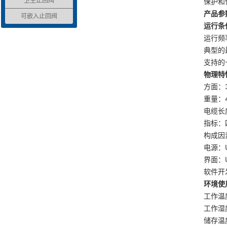
卫生止回阀
保护和
产品参
可嵌入止回阀
运行条
运行频率：
典型的最
支持的
物理特
方面：3.
重量：4
电缆长度
指标：
构成因
电源：U
界面：U
软件开发
环境使
工作温度
工作湿
储存温度